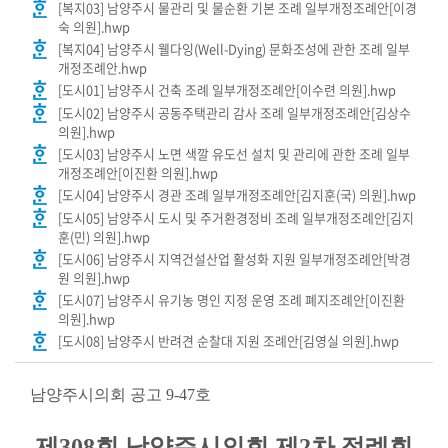
[복지03] 남양주시 물관리 및 물순환 기본 조례 일부개정조례안[이경
실
숙 의원].hwp
[복지04] 남양주시 웰다잉(Well-Dying) 문화조성에 관한 조례 일부
개정조례안.hwp
열
[도시01] 남양주시 건축 조례 일부개정조례안[이수련 의원].hwp
린
[도시02] 남양주시 공동주택관리 감사 조례 일부개정조례안[김상수
마
의원].hwp
당
[도시03] 남양주시 노면 색깔 유도선 설치 및 관리에 관한 조례 일부
개정조례안[이진환 의원].hwp
이
[도시04] 남양주시 경관 조례 일부개정조례안[김지훈(국) 의원].hwp
용
[도시05] 남양주시 도시 및 주거환경정비 조례 일부개정조례안[김지
훈(민) 의원].hwp
안
[도시06] 남양주시 지역건설산업 활성화 지원 일부개정조례안[박경
내
원 의원].hwp
[도시07] 남양주시 유기농 명인 지정 운영 조례 폐지조례안[이진환
의원].hwp
[도시08] 남양주시 반려견 순찰대 지원 조례안[김영실 의원].hwp
남양주시의회 공고 9-47호
제308회 남양주시의회 제2차 정례회