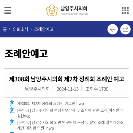
본문으로 바로가기
메인메뉴 바로가기
의
홈
의회소식
조례안예고
회
안
조례안예고
내
의
원
제308회 남양주시의회 제2차 정례회 조례안 예고
소
개
남양주시의회
2024-11-13
조회수 1709
의
제308회 제2차 정례회 조례안 예고안.hwp
정
[운영01] 남양주시의회 행정사무감사 및 조사에 관한 조례[이진환 의
활
원].hwp
동
[운영02] 남양주시의회 의원 연구단체 구성 및 운영 조례 일부개정조
례안[이진환 의원].hwp