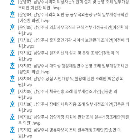
[운영03] 남양주시의회 의정자문위원회 설치 및 운영 조례 일부개정
의
조례안[이진환 의원].hwp
회
[운영04] 남양주시의회 의원 등 공무국외출장 규칙 일부개정규칙안
소
[이진환 의원].hwp
식
[운영05] 남양주시 의회사무국직제 규칙 전부개정규칙안[이진환 의
원].hwp
[자치01] 남양주시 출자출연기관 사이버 보안관리 조례안[이정애 의
회
원].hwpx
의
[자치02] 남양주시 일자리센터 설치 및 운영 조례안[정현미 의
록
원].hwp
[자치03] 남양주시 대학생 행정체험연수 운영 조례 일부개정조례안
인
[정현미 의원].hwp
터
[자치04] 남양주 궁집 시민개방 및 활용에 관한 조례안[박은경 의
원].hwp
넷
[자치05] 남양주시 체육진흥 조례 일부개정조례안[김동훈 의
방
원].hwp
송
[자치06] 남양주시 장애인체육 진흥 조례 일부개정조례안[김동훈 의
원].hwp
의
[복지01] 남양주시 입양가정 지원에 관한 조례 일부개정조례안[박윤
옥 의원].hwp
회
[복지02] 남양주시 영유아보육 조례 일부개정조례안[한송연 의
자
원].hwp
료