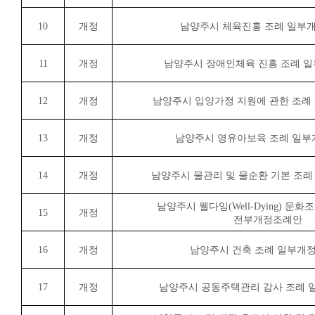
10
개정
남양주시 체육진흥 조례 일부
11
개정
남양주시 장애인체육 진흥 조례 
12
개정
남양주시 입양가정 지원에 관한 조례
13
개정
남양주시 영유아보육 조례 일
14
개정
남양주시 물관리 및 물순환 기본 조
남양주시 웰다잉
(Well-Dying)
문화조
15
개정
전부개정조례안
16
개정
남양주시 건축 조례 일부개
17
개정
남양주시 공동주택관리 감사 조례