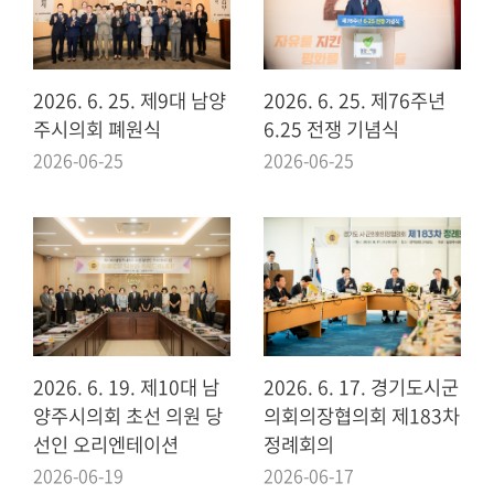
의
회
소
식
2026. 6. 25. 제9대 남양
2026. 6. 25. 제76주년
주시의회 폐원식
6.25 전쟁 기념식
회
2026-06-25
2026-06-25
의
록
인
터
넷
방
송
2026. 6. 19. 제10대 남
2026. 6. 17. 경기도시군
의
양주시의회 초선 의원 당
의회의장협의회 제183차
회
선인 오리엔테이션
정례회의
자
2026-06-19
2026-06-17
료