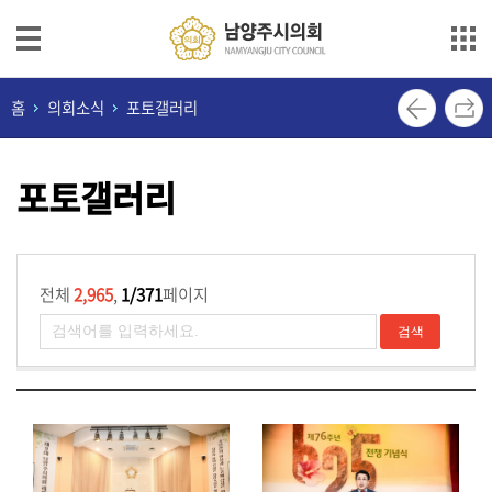
본문으로 바로가기
메인메뉴 바로가기
의
홈
의회소식
포토갤러리
회
안
포토갤러리
내
의
원
소
전체
2,965
,
1/371
페이지
개
의
정
활
동