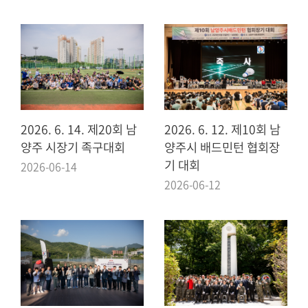
실
열
린
마
당
2026. 6. 14. 제20회 남
2026. 6. 12. 제10회 남
이
양주 시장기 족구대회
양주시 배드민턴 협회장
용
기 대회
안
2026-06-14
내
2026-06-12