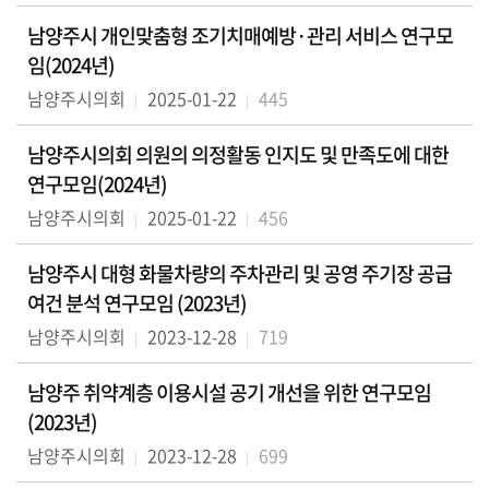
실
남양주시 개인맞춤형 조기치매예방·관리 서비스 연구모
임(2024년)
열
남양주시의회
2025-01-22
445
린
마
남양주시의회 의원의 의정활동 인지도 및 만족도에 대한
당
연구모임(2024년)
이
남양주시의회
2025-01-22
456
용
안
남양주시 대형 화물차량의 주차관리 및 공영 주기장 공급
내
여건 분석 연구모임 (2023년)
남양주시의회
2023-12-28
719
남양주 취약계층 이용시설 공기 개선을 위한 연구모임
(2023년)
남양주시의회
2023-12-28
699