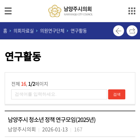
본문으로 바로가기
메인메뉴 바로가기
의
홈
의회자료실
의원연구단체
연구활동
회
안
연구활동
내
의
원
소
전체
16
,
1/2
페이지
개
의
정
남양주시 청소년 정책 연구모임(2025년)
활
동
남양주시의회
2026-01-13
167