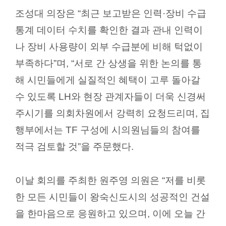
조성대 의장은
“
최근 보고받은 인력
·
장비 수급
통계 데이터 수치를 확인한 결과 관내 인력이
나 장비 사용량이 외부 수급분에 비해 턱없이
부족하다
”
며
, “
서로 간 상생을 위한 논의를 통
해 시민들에게 실질적인 혜택이 고루 돌아갈
수 있도록
LH
와 현장 관계자들이 더욱 신경써
주시기를 의회차원에서 강력히 요청드리며
,
집
행부에서는
TF
구성에 시의원님들의 참여를
적극 검토할 것
”
을 주문했다
.
이날 회의를 주최한 원주영 의원은
“
저를 비롯
한 모든 시민들이 왕숙신도시의 성공적인 건설
을 한마음으로 응원하고 있으며
,
이에 오늘 간