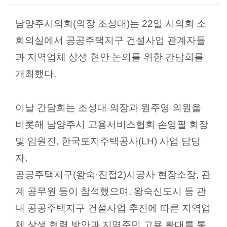
의
회
남양주시의회
(
의장 조성대
)
는
22
일 시의회 소
소
회의실에서
공공주택지구 건설사업 관계자들
식
과 지역업체 상생
현안 논의를 위한 간담회를
회
개최했다
.
의
록
이날 간담회는 조성대 의장과 원주영 의원을
인
비롯해 남양주시 고용서비스협회 손영필 회장
터
넷
및 임원진
,
한국토지주택공사
(LH)
사업 담당
방
자
,
송
공공주택지구
(
왕숙
·
진접
2)
시공사 현장소장
,
관
의
계 공무원 등이 참석했으며
,
왕숙신도시 등 관
회
내 공공주택지구 건설사업 추진에 따른 지역업
자
체 상생 협력 방안과 지역주민 고용 확대를 통
료