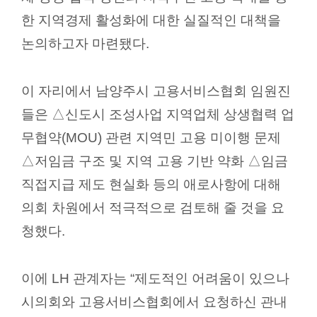
실
한 지역경제 활성화에 대한 실질적인 대책을
논의하고자 마련됐다
.
열
린
마
이 자리에서 남양주시 고용서비스협회 임원진
당
들은
△
신도시 조성사업 지역업체 상생협력 업
이
무협약
(MOU)
관련 지역민 고용 미이행 문제
용
△
저임금 구조 및 지역 고용 기반 약화
△
임금
안
직접지급 제도 현실화
등의 애로사항에 대해
내
의회 차원에서 적극적으로 검토해 줄 것을 요
청했다
.
이에
LH
관계자는
“
제도적인 어려움이 있으나
시의회와 고용서비스협회에서 요청하신 관내