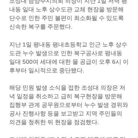
조성대 남양주시의회 의장이 지난
1
일 저녁 평
의
내동 일대 노후 상수도관 교체 현장을 방문해
회
소
단수로 인한 주민 불편이 최소화될 수 있도록
식
신속한 복구를 주문했다
.
회
지난
1
일 평내동 평내초등학교 인근 노후 상수
의
도관 누수 발생으로 인한 복구공사로 평내동
록
일대
500
여 세대에 대한 물 공급이 오후
6
시 이
인
후부터 일시적으로 중단됐다
.
터
넷
해당 민원 발생 소식을 접한 조성대 의장은 저
방
녁 일정을 취소하고 급히 복구현장을 방문해
송
집행부 관계 공무원으로부터 누수 발생 경위와
공사 진행사항 등을 보고받고 지역 주민들의
의
회
의견을 청취한 뒤 현장을 점검했다
.
자
료