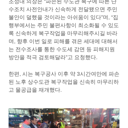
조성대 의장은
“
파손된 수도관 복구에 따른 단
실
수조치 사전안내가 신속하게 전달됐으면 주민
불안이 덜했을 것이라는 아쉬움이 있다
”
며
, “
집
열
행부에서는 주민 불편사항이 최소화될 수 있도
린
록 신속하게 복구작업을 마무리해주시길 바라
마
당
며
,
향후 이번 일로 피해를 겪은 세대에 대해서
는 전수조사를 통한 수도세 감면 등 피해지원
이
방안을 적극 검토해달라
”
고 요청했다
.
용
안
한편
,
시는 복구공사 이후 약
3
시간여만에 파손
내
된 노후 상수도관 복구작업을 신속히 마무리하
고 물공급을 재개했다
.