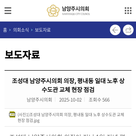
본문으로 바로가기
메인메뉴 바로가기
의
홈
의회소식
보도자료
회
안
보도자료
내
의
원
조성대 남양주시의회 의장, 평내동 일대 노후 상
소
개
수도관 교체 현장 점검
남양주시의회
2025-10-02
조회수 566
의
정
(사진1)조성대 남양주시의회 의장, 평내동 일대 노후 상수도관 교체
활
현장 점검.jpg
동