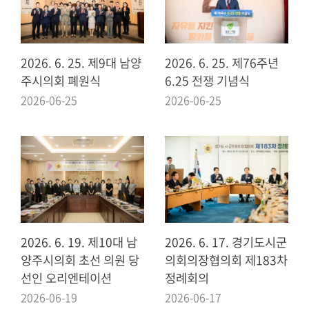
의
회
소
식
2026. 6. 25. 제9대 남양
2026. 6. 25. 제76주년
주시의회 폐원식
6.25 전쟁 기념식
회
2026-06-25
2026-06-25
의
록
인
터
넷
방
송
2026. 6. 19. 제10대 남
2026. 6. 17. 경기도시군
의
양주시의회 초선 의원 당
의회의장협의회 제183차
회
선인 오리엔테이션
정례회의
자
2026-06-19
2026-06-17
료