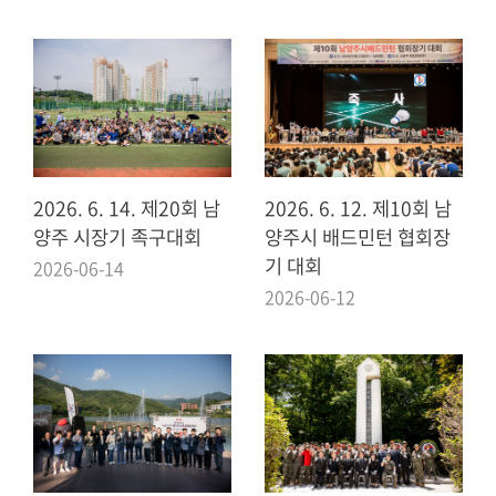
실
열
린
마
당
2026. 6. 14. 제20회 남
2026. 6. 12. 제10회 남
이
양주 시장기 족구대회
양주시 배드민턴 협회장
용
기 대회
안
2026-06-14
내
2026-06-12