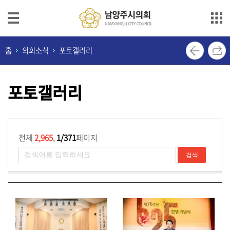
본문으로 바로가기
메인메뉴 바로가기
의
홈
의회소식
포토갤러리
회
안
포토갤러리
내
의
원
소
전체
2,965
,
1/371
페이지
개
의
정
활
동