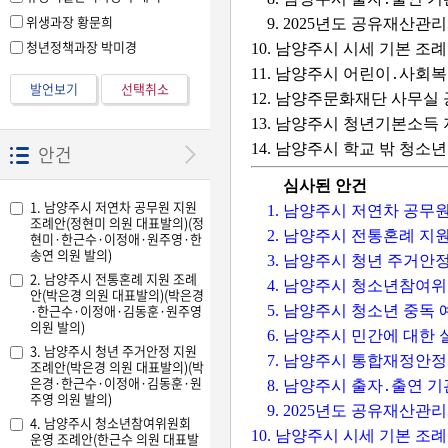
위생과장 황문희
9. 2025년도 공유재산관
청년정책과장 박미경
10. 남양주시 시세 기본 
11. 남양주시 어린이․사
발언보기
선택취소
12. 남양주문화재단 사무실
13. 남양주시 청년기본소득
14. 남양주시 학교 밖 청
안건
심사된 안건
1. 남양주시 저연차 공무원 지원
1. 남양주시 저연차 공무
조례안(정현미 의원 대표발의)(정
2. 남양주시 전통혼례 지
현미·한근수·이정애·원주영·한
송연 의원 발의)
3. 남양주시 청년 주거안
2. 남양주시 전통혼례 지원 조례
4. 남양주시 청소년참여위
안(박은경 의원 대표발의)(박은경
·한근수·이정애·김동훈·원주영
5. 남양주시 청소년 중독
의원 발의)
6. 남양주시 민간에 대한
3. 남양주시 청년 주거안정 지원
7. 남양주시 통합재정안
조례안(박은경 의원 대표발의)(박
은경·한근수·이정애·김동훈·원
8. 남양주시 출자․출연 
주영 의원 발의)
9. 2025년도 공유재산
4. 남양주시 청소년참여위원회
10. 남양주시 시세 기본 
운영 조례안(한근수 의원 대표발