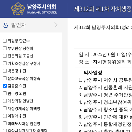
본문으로 바로가기
기능메뉴 메뉴 바로가기
설정메뉴 메뉴 바로가기
제312회 제1차 자치행정위
발언자
제312회 남양주시의회(정례
위원장 한근수
부위원장 정현미
일 시 : 2025년 6월 11일(수
전문위원 조공선
장 소 : 자치행정위원회 
기획조정실장 구형서
박은경 위원
의사일정
문화교육국장 이형숙
1. 남양주시 저연차 공무
김동훈 의원
2. 남양주시 전통혼례 지
원주영 의원
3. 남양주시 청년 주거안
예산과장 안병찬
4. 남양주시 청소년참여
재정경제국장 이백영
5. 남양주시 청소년 중독
이정애 위원
6. 남양주시 민간에 대한
미래도시과장 임선영
7. 남양주시 통합재정안
휴양시설관리과장 우해덕
8. 남양주시 출자․출연 